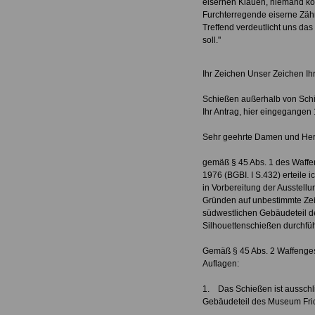
eisernen Klauen, niemand ko
Furchterregende eiserne Zä
Treffend verdeutlicht uns da
soll."
Ihr Zeichen Unser 
Schießen außerhalb von Schi
Ihr Antrag, hier eingegangen
Sehr geehrte Damen und Her
gemäß § 45 Abs. 1 des Waff
1976 (BGBI. I S.432) erteile
in Vorbereitung der Ausstell
Gründen auf unbestimmte Zei
südwestlichen Gebäudeteil d
Silhouettenschießen durchfüh
Gemäß § 45 Abs. 2 Waffenge
Auflagen:
1. Das Schießen ist ausschl
Gebäudeteil des Museum Fri