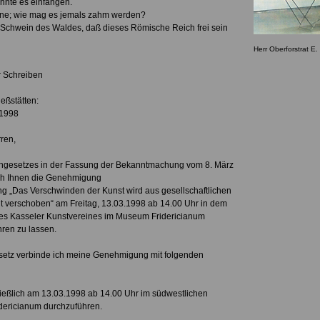
nnte es einfangen.
hne; wie mag es jemals zahm werden?
s Schwein des Waldes, daß dieses Römische Reich frei sein
Herr Oberforstrat E.
Zeichen Ihr Schreiben
eßstätten:
 1998
ren,
engesetzes in der Fassung der Bekanntmachung vom 8. März
 ich Ihnen die Genehmigung
ung „Das Verschwinden der Kunst wird aus gesellschaftlichen
t verschoben“ am Freitag, 13.03.1998 ab 14.00 Uhr in dem
es Kasseler Kunstvereines im Museum Fridericianum
ren zu lassen.
setz verbinde ich meine Genehmigung mit folgenden
ießlich am 13.03.1998 ab 14.00 Uhr im südwestlichen
dericianum durchzuführen.