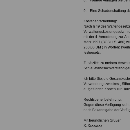
8. Weitere Auflagen bleiben 
9. Eine Schadenshaftung der
Kostenentscheidung:
Nach § 49 des Waffengesetze
Verwaltungskostengesetz in d
mit der 4. Verordnung zur Ä
März 1997 (BGBI. I S. 480) w
260,00 DM ( in Worten: zwei
festgesetzt.
Zusätzlich zu meinen Verwalt
Schießstandsachverständige
Ich bitte Sie, die Gesamtkos
Verwendungszweckes „ Silhou
aufgeführten Konten zur Haus
Rechtsbehelfbelehrung:
Gegen diese Verfügung steht 
nach Bekanntgabe der Verfüg
Mit freundlichen Grüßen
X. Xxxxxxxx