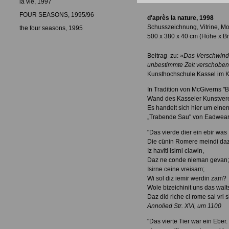
la vie, 1997
FOUR SEASONS, 1995/96
d'après la nature, 1998
Schusszeichnung, Vitrine, 
the four seasons, 1995
500 x 380 x 40 cm (Höhe x Bre
Beitrag zu:
»Das Verschwinde
unbestimmte Zeit verschobe
Kunsthochschule Kassel im K
In Tradition von McGiverns 
Wand des Kasseler Kunstver
Es handelt sich hier um ein
„Trabende Sau" von Eadweard
"Das vierde dier ein ebir was
Die cünin Romere meindi da
Iz haviti isirni clawin,
Daz ne conde nieman gevan;
Isirne ceine vreisam;
Wi sol diz iemir werdin zam?
Wole bizeichinit uns das walt
Daz did riche ci rome sal vri s
Annolied Str. XVI, um 1100
"Das vierte Tier war ein Ebe