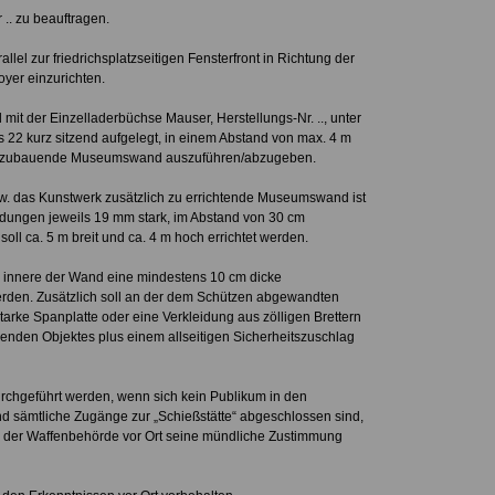
.. zu beauftragen.
llel zur friedrichsplatzseitigen Fensterfront in Richtung der
yer einzurichten.
 mit der Einzelladerbüchse Mauser, Herstellungs-Nr. .., unter
22 kurz sitzend aufgelegt, in einem Abstand von max. 4 m
 einzubauende Museumswand auszuführen/abzugeben.
zw. das Kunstwerk zusätzlich zu errichtende Museumswand ist
dungen jeweils 19 mm stark, im Abstand von 30 cm
soll ca. 5 m breit und ca. 4 m hoch errichtet werden.
 innere der Wand eine mindestens 10 cm dicke
erden. Zusätzlich soll an der dem Schützen abgewandten
arke Spanplatte oder eine Verkleidung aus zölligen Brettern
enden Objektes plus einem allseitigen Sicherheitszuschlag
rchgeführt werden, wenn sich kein Publikum in den
nd sämtliche Zugänge zur „Schießstätte“ abgeschlossen sind,
er der Waffenbehörde vor Ort seine mündliche Zustimmung