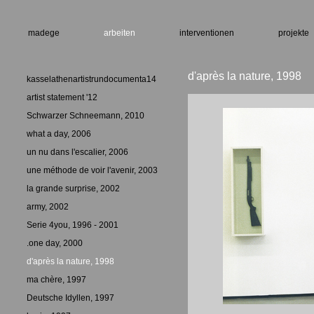
madege
arbeiten
interventionen
projekte
d'après la nature, 1998
kasselathenartistrundocumenta14
artist statement '12
Schwarzer Schneemann, 2010
what a day, 2006
un nu dans l'escalier, 2006
une méthode de voir l'avenir, 2003
la grande surprise, 2002
army, 2002
Serie 4you, 1996 - 2001
.one day, 2000
d'après la nature, 1998
ma chère, 1997
Deutsche Idyllen, 1997