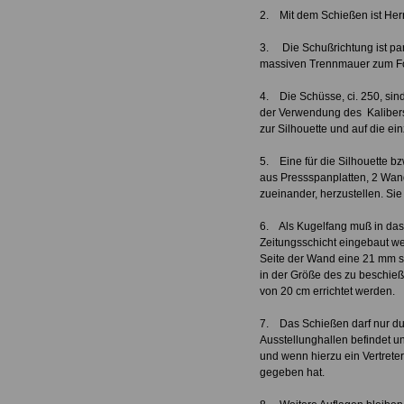
2. Mit dem Schießen ist Herr 
3. Die Schußrichtung ist para
massiven Trennmauer zum Fo
4. Die Schüsse, ci. 250, sind
der Verwendung des Kalibers 
zur Silhouette und auf die
5. Eine für die Silhouette b
aus Pressspanplatten, 2 Wan
zueinander, herzustellen. Sie 
6. Als Kugelfang muß in das
Zeitungsschicht eingebaut w
Seite der Wand eine 21 mm st
in der Größe des zu beschieß
von 20 cm errichtet werden.
7. Das Schießen darf nur du
Ausstellunghallen befindet u
und wenn hierzu ein Vertret
gegeben hat.