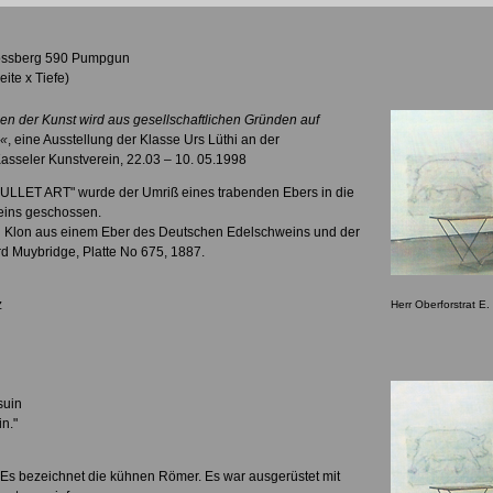
Mossberg 590 Pumpgun
ite x Tiefe)
n der Kunst wird aus gesellschaftlichen Gründen auf
n«
, eine Ausstellung der Klasse Urs Lüthi an der
asseler Kunstverein, 22.03 – 10. 05.1998
"BULLET ART" wurde der Umriß eines trabenden Ebers in die
eins geschossen.
en Klon aus einem Eber des Deutschen Edelschweins und der
 Muybridge, Platte No 675, 1887.
z
Herr Oberforstrat E.
suin
in."
r. Es bezeichnet die kühnen Römer. Es war ausgerüstet mit